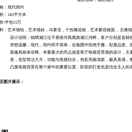
格：现代简约
积：
平方米
162
价
半包
万
:
11
料：艺术墙纸，艺术墙砖，马赛克，个性雕花格，艺术磨花镜面，
石膏
设计说明：锦绣湘江位于易俗河凤凰路湘江河畔，客户分别是县财
求想温馨，现代，简约而不简单，在氛围中拒绝平庸，彰显品质。
装修风格来诠释。
本案最大的亮点就是客厅电视背景墙的设计，主
质，造型简洁大方，功能与美观结合，色彩亮丽清新，极具质感，
凸显电视背景在整个家中的重要位置。卧室的打造也是结合主人的
区图片展示：