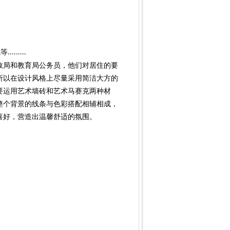
线等
.........
政局和教育局公务员，
他们对居住的要
所以在设计风格上尽量采用简洁大方的
要运用艺术墙砖和艺术马赛克两种材
整个背景的线条与色彩搭配相辅相成，
喜好，营造出温馨舒适的氛围。