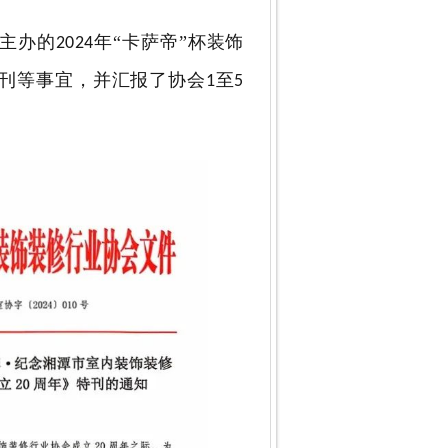
主办的
年“卡萨帝”杯装饰
2024
刊等事宜，并汇报了
协会
至
1
5